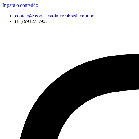
Ir para o conteúdo
contato@associacaointegrabrasil.com.br
(11) 99327-5902