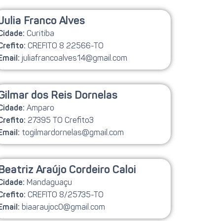
Julia Franco Alves
Curitiba
Cidade:
CREFITO 8 22566-TO
Crefito:
juliafrancoalves14@gmail.com
Email:
Gilmar dos Reis Dornelas
Amparo
Cidade:
27395 TO Crefito3
Crefito:
togilmardornelas@gmail.com
Email:
Beatriz Araújo Cordeiro Caloi
Mandaguaçu
Cidade:
CREFITO 8/25735-TO
Crefito:
biaaraujoc0@gmail.com
Email: