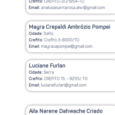
CREFITO-3/21954-TO
Crefito:
analuizasantarosa.alsr@gmail.com
Email:
Mayra Crepaldi Ambrózio Pompei
Salto
Cidade:
Crefito 3-8000/TO
Crefito:
mayracapompei@gmail.com
Email:
Luciane Furlan
Serra
Cidade:
CREFITO 15 – 9255/ TO
Crefito:
lucianefurlan@gmail.com
Email:
Aila Narene Dahwache Criado