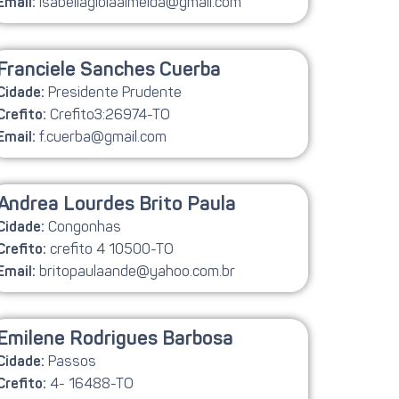
isabellagioiaalmeida@gmail.com
Email:
Franciele Sanches Cuerba
Presidente Prudente
Cidade:
Crefito3:26974-TO
Crefito:
f.cuerba@gmail.com
Email:
Andrea Lourdes Brito Paula
Congonhas
Cidade:
crefito 4 10500-TO
Crefito:
britopaulaande@yahoo.com.br
Email:
Emilene Rodrigues Barbosa
Passos
Cidade:
4- 16488-TO
Crefito: