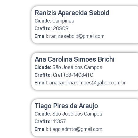
Ranizis Aparecida Sebold
Campinas
Cidade:
20808
Crefito:
ranizissebold@gmail.com
Email:
Ana Carolina Simões Brichi
São José dos Campos
Cidade:
Crefito3-14034TO
Crefito:
anacarolina.simoes@yahoo.com.br
Email:
Tiago Pires de Araujo
São José dos Campos
Cidade:
11357
Crefito:
tiago.admto@gmail.com
Email: