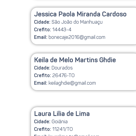
Jessica Paola Miranda Cardoso
São João do Manhuaçu
Cidade:
14443-4
Crefito:
bonecaje2016@gmail.com
Email:
Keila de Melo Martins Ghdie
Dourados
Cidade:
26476-TO
Crefito:
keilaghdie@gmail.com
Email:
Laura Lilia de Lima
Goiânia
Cidade:
11241/TO
Crefito: