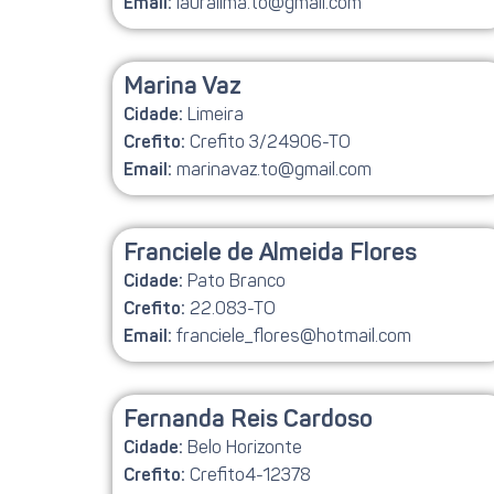
lauralima.to@gmail.com
Email:
Marina Vaz
Limeira
Cidade:
Crefito 3/24906-TO
Crefito:
marinavaz.to@gmail.com
Email:
Franciele de Almeida Flores
Pato Branco
Cidade:
22.083-TO
Crefito:
franciele_flores@hotmail.com
Email:
Fernanda Reis Cardoso
Belo Horizonte
Cidade:
Crefito4-12378
Crefito: