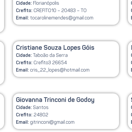
Florianópolis
Cidade:
CREFITO10 – 20483 – TO
Crefito:
tocarolinemendes@gmail.com
Email:
Cristiane Souza Lopes Góis
Taboão da Serra
Cidade:
Crefito3 26654
Crefito:
cris_22_lopes@hotmail.com
Email:
Giovanna Trinconi de Godoy
Santos
Cidade:
24802
Crefito:
gitrinconi@gmail.com
Email: