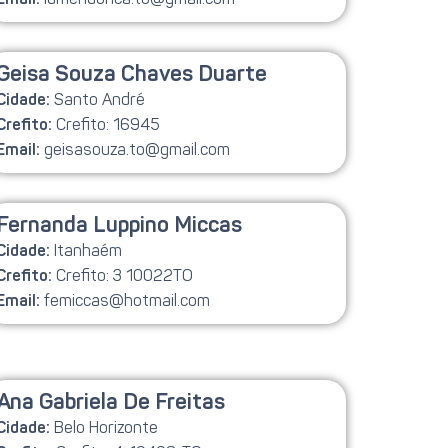
Email:
Geisa Souza Chaves Duarte
Santo André
Cidade:
Crefito: 16945
Crefito:
geisasouza.to@gmail.com
Email:
Fernanda Luppino Miccas
Itanhaém
Cidade:
Crefito: 3 10022TO
Crefito:
femiccas@hotmail.com
Email:
Ana Gabriela De Freitas
Belo Horizonte
Cidade: