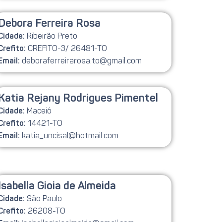
Debora Ferreira Rosa
Ribeirão Preto
Cidade:
CREFITO-3/ 26481-TO
Crefito:
deboraferreirarosa.to@gmail.com
Email:
Katia Rejany Rodrigues Pimentel
Maceió
Cidade:
14421-TO
Crefito:
katia_uncisal@hotmail.com
Email:
Isabella Gioia de Almeida
São Paulo
Cidade:
26208-TO
Crefito: