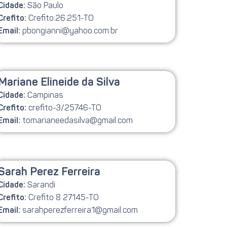
São Paulo
Cidade:
Crefito:26.251-TO
Crefito:
pbongianni@yahoo.com.br
Email:
Mariane Elineide da Silva
Campinas
Cidade:
crefito-3/25746-TO
Crefito:
tomarianeedasilva@gmail.com
Email:
Sarah Perez Ferreira
Sarandi
Cidade:
Crefito 8 27145-TO
Crefito:
sarahperezferreira1@gmail.com
Email: