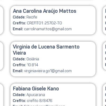
Ana Carolina Araújo Mattos
Recife
Cidade:
CREFITO1: 25702-TO
Crefito:
carrolinamattos@gmail.com
Email:
Virginia de Lucena Sarmento
Vieira
Goiânia
Cidade:
10.814
Crefito:
virginiavieira.go1@gmail.com
Email:
Fabiana Gisele Kano
Apucarana
Cidade:
crefito 8/8476
Crefito: