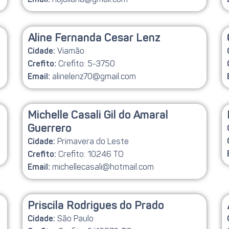
Email:
Aline Fernanda Cesar Lenz
Viamão
Cidade:
Crefito: 5-3750
Crefito:
alinelenz70@gmail.com
Email:
Michelle Casali Gil do Amaral
Guerrero
Primavera do Leste
Cidade:
Crefito: 10246 TO
Crefito:
michellecasali@hotmail.com
Email:
Priscila Rodrigues do Prado
São Paulo
Cidade: