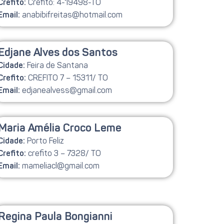
Crefito: 4-19498-TO
Crefito:
anabibifreitas@hotmail.com
Email:
Edjane Alves dos Santos
Feira de Santana
Cidade:
CREFITO 7 – 15311/ TO
Crefito:
edjanealvess@gmail.com
Email:
Maria Amélia Croco Leme
Porto Feliz
Cidade:
crefito 3 – 7328/ TO
Crefito:
mameliacl@gmail.com
Email:
Regina Paula Bongianni