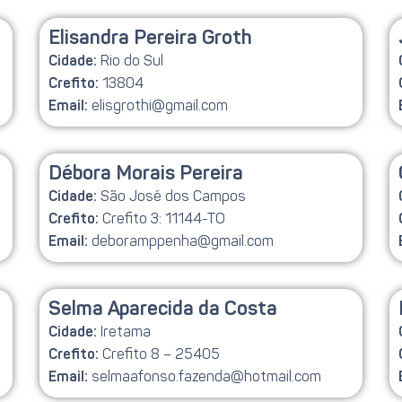
Elisandra Pereira Groth
Rio do Sul
Cidade:
13804
Crefito:
elisgrothi@gmail.com
Email:
Débora Morais Pereira
São José dos Campos
Cidade:
Crefito 3: 11144-TO
Crefito:
deboramppenha@gmail.com
Email:
Selma Aparecida da Costa
Iretama
Cidade:
Crefito 8 – 25405
Crefito:
selmaafonso.fazenda@hotmail.com
Email: