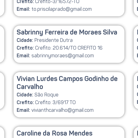
Crefito-3/16572-TO
Crefito:
to.priscilaprado@gmail.com
Email:
Sabrinny Ferreira de Moraes Silva
Presidente Dutra
Cidade:
Crefito: 20.614/TO CREFITO 16
Crefito:
sabrinnymoraes@gmail.com
Email:
Vivian Lurdes Campos Godinho de
Carvalho
São Roque
Cidade:
Crefito: 3/6917 TO
Crefito:
vivianthcarvalho@gmail.com
Email:
Caroline da Rosa Mendes