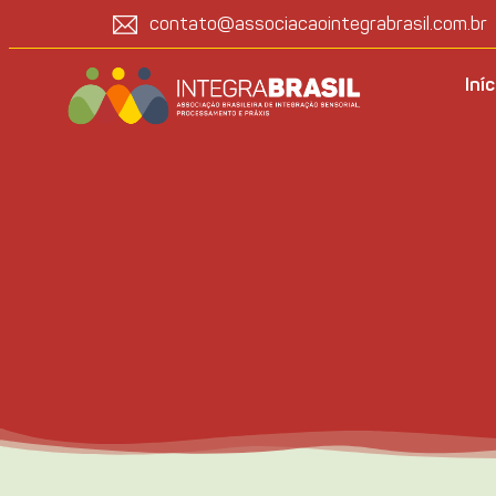
contato@associacaointegrabrasil.com.br
Iníc