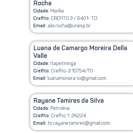
Rocha
Marília
Cidade:
CREFITO 3 / 6401- TO
Crefito:
aila.rocha@unesp.br
Email:
Luana de Camargo Moreira Della
Valle
Itapetininga
Cidade:
Crefito-3:10754/TO
Crefito:
luanamoreira.to@gmail.com
Email:
Rayane Tamires da Silva
Petrolina
Cidade:
Crefito 1: 26224
Crefito:
to.rayanetamires@gmail.com
Email: