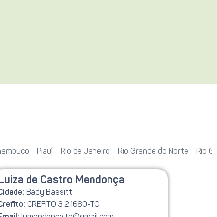
nambuco
Piauí
Rio de Janeiro
Rio Grande do Norte
Rio G
Luiza de Castro Mendonça
Bady Bassitt
Cidade:
CREFITO 3 21680-TO
Crefito:
lumendonca.to@gmail.com