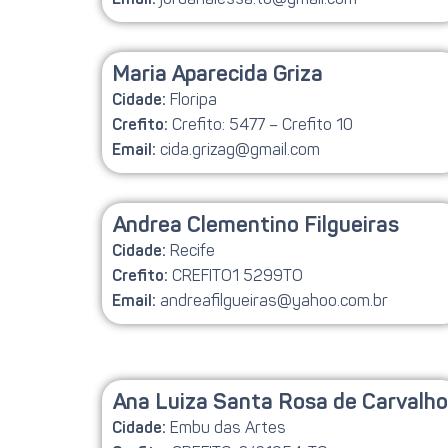
Email:
Maria Aparecida Griza
Floripa
Cidade:
Crefito: 5477 – Crefito 10
Crefito:
cida.grizag@gmail.com
Email:
Andrea Clementino Filgueiras
Recife
Cidade:
CREFITO1 5299TO
Crefito:
andreafilgueiras@yahoo.com.br
Email:
Ana Luiza Santa Rosa de Carvalho
Embu das Artes
Cidade: