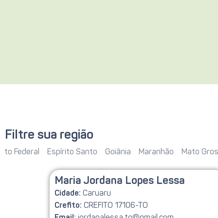
Filtre sua região
rito Federal
Espírito Santo
Goiânia
Maranhão
Mato Gro
Maria Jordana Lopes Lessa
Caruaru
Cidade:
CREFITO 17106-TO
Crefito:
jordanalessa.to@gmail.com