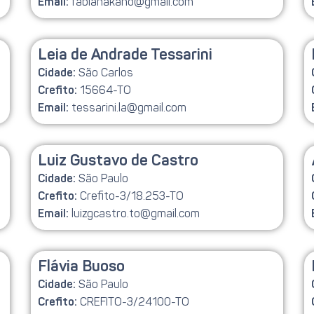
fabianakano@gmail.com
Email:
Leia de Andrade Tessarini
São Carlos
Cidade:
15664-TO
Crefito:
tessarini.la@gmail.com
Email:
Luiz Gustavo de Castro
São Paulo
Cidade:
Crefito-3/18.253-TO
Crefito:
luizgcastro.to@gmail.com
Email:
Flávia Buoso
São Paulo
Cidade:
CREFITO-3/24100-TO
Crefito: