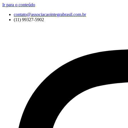
Ir para o conteúdo
contato@associacaointegrabrasil.com.br
(11) 99327-5902