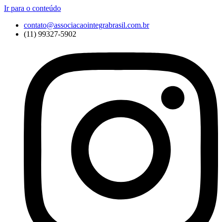
Ir para o conteúdo
contato@associacaointegrabrasil.com.br
(11) 99327-5902