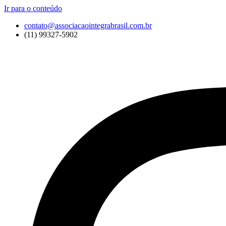
Ir para o conteúdo
contato@associacaointegrabrasil.com.br
(11) 99327-5902