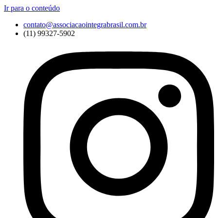
Ir para o conteúdo
contato@associacaointegrabrasil.com.br
(11) 99327-5902