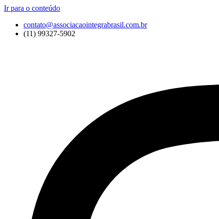
Ir para o conteúdo
contato@associacaointegrabrasil.com.br
(11) 99327-5902