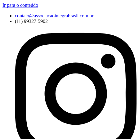
Ir para o conteúdo
contato@associacaointegrabrasil.com.br
(11) 99327-5902