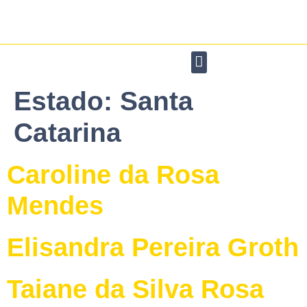
contato@associacaointegrabrasil.com.br
(11) 99327-5902
Acesse nosso instagram
Quem somos
Integração Sensorial
Estado:
Santa
Catarina
Caroline da Rosa
Mendes
Elisandra Pereira Groth
Taiane da Silva Rosa