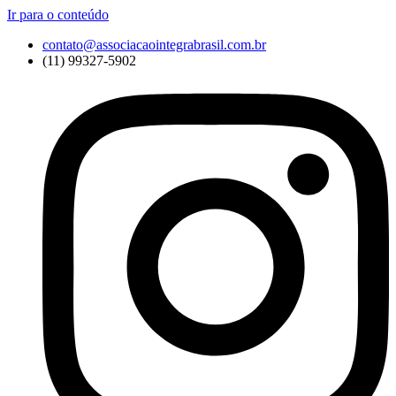
Ir para o conteúdo
contato@associacaointegrabrasil.com.br
(11) 99327-5902