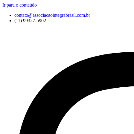
Ir para o conteúdo
contato@associacaointegrabrasil.com.br
(11) 99327-5902